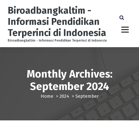
S
Biroadbangkaltim -
k
i
Informasi Pendidikan
p
Terperinci di Indonesia
t
o
Biroadbangkaltim - Informasi Pendidikan Terperinci di Indonesia
c
o
n
t
Monthly Archives:
e
n
September 2024
t
Home
>
2024
>
September